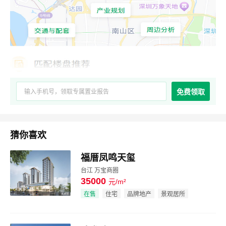
免费领取
猜你喜欢
福厝凤鸣天玺
台江 万宝商圈
35000
元/m²
效果图
在售
住宅
品牌地产
景观居所