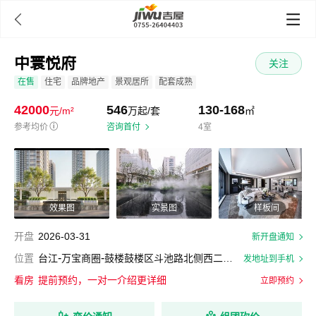

中寰悦府
关注
在售
住宅
品牌地产
景观居所
配套成熟
42000
546
130-168
元/m²
万起/套
㎡
参考均价
ⓘ
咨询首付
4室
效果图
实景图
样板间
开盘
2026-03-31
新开盘通知
-
-
位置
台江
万宝商圈
鼓楼鼓楼区斗池路北侧西二环中路西侧
发地址到手机
看房
提前预约，一对一介绍更详细
立即预约