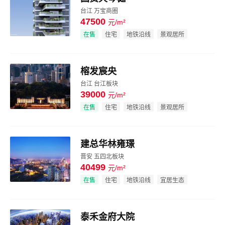
台江 万宝商圈
47500
元/m²
效果图
在售
住宅
地铁沿线
景观居所
榕发宸央
台江 台江板块
39000
元/m²
效果图
在售
住宅
地铁沿线
景观居所
建总华林雍璟
晋安 五四北板块
40499
元/m²
效果图
在售
住宅
地铁沿线
宜居生态
泰禾金府大院