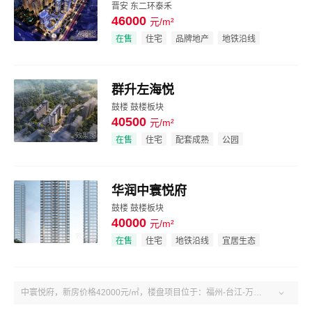
晋安 东二环泰禾
46000
元/m²
效果图
在售
住宅
品牌地产
地铁沿线
群升左海悦
鼓楼 鼓楼板块
40500
元/m²
效果图
在售
住宅
配套成熟
公园
华润中寰悦府
鼓楼 鼓楼板块
40000
元/m²
效果图
在售
住宅
地铁沿线
宜居生态
中寰悦府，新房价格42000元/㎡，楼盘项目位于：福州-台江-万宝商圈-鼓楼鼓楼区斗池路北侧西二环中路西侧。户型4室、建面130-168㎡。了解更多楼盘售楼电话、房价、户型、绿化率、周边配套、产权、物业、开发商等中寰悦府楼盘信息，关注吉屋福州中寰悦府！
