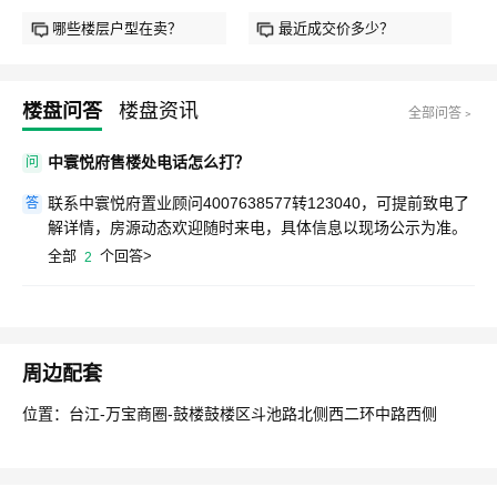
哪些楼层户型在卖？
最近成交价多少？
楼盘问答
楼盘资讯
全部问答﹥
中寰悦府售楼处电话怎么打？
问
联系中寰悦府置业顾问4007638577转123040，可提前致电了
答
解详情，房源动态欢迎随时来电，具体信息以现场公示为准。
全部
个回答>
2
周边配套
位置：台江-万宝商圈-鼓楼鼓楼区斗池路北侧西二环中路西侧