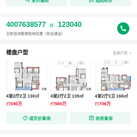
变价通知
组团砍价
4007638577
123040
转
立即咨询售楼现场优惠
（安全通话）
楼盘户型
全部户型
在售
在售
在售
4室2厅2卫 130㎡
4室2厅2卫 139㎡
4室2厅3卫 168㎡
约
546万
约
584万
约
706万
成交价查询
余房查询