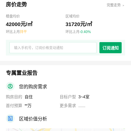
房价走势
完整走势 ﹥
楼盘均价
区域均价
42000元/㎡
31720元/㎡
环比上月
持平
环比上月
-0.40%
订阅通知
专属置业报告
您的购房需求
购房目的
自住
目标户型
3~4室
首付预算
**万
更多需求
......
区域价值分析