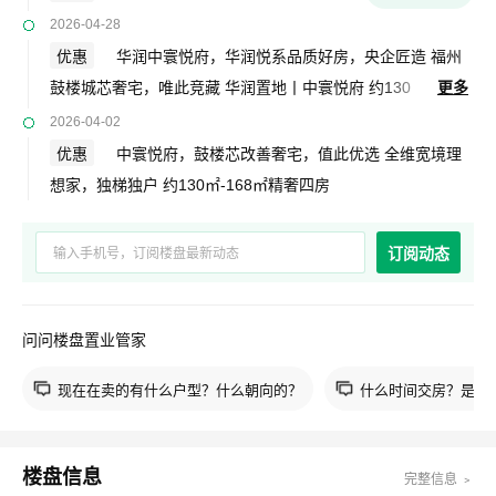
2026-04-28
优惠
华润中寰悦府，华润悦系品质好房，央企匠造 福州
鼓楼城芯奢宅，唯此竞藏 华润置地丨中寰悦府 约130
更多
㎡-168㎡精奢四房 工艺样板开放五一钜惠提前享
2026-04-02
优惠
中寰悦府，鼓楼芯改善奢宅，值此优选 全维宽境理
想家，独梯独户 ​约130㎡-168㎡精奢四房
订阅动态
问问楼盘置业管家
现在在卖的有什么户型？什么朝向的？
什么时间交房？是现
楼盘信息
完整信息 ﹥