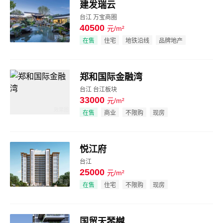
建发瑞云
台江 万宝商圈
40500
元/m²
效果图
在售
住宅
地铁沿线
品牌地产
郑和国际金融湾
台江 台江板块
33000
元/m²
效果图
在售
商业
不限购
现房
悦江府
台江
25000
元/m²
效果图
在售
住宅
不限购
现房
国贸天琴樾