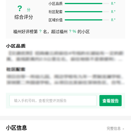
8.*
小区品质
?
分
8.*
社区配套
综合评分
8.*
区域价值
?
? %
福州好评榜第
名，超过福州
的小区
查看报告
小区信息
完整信息 ﹥