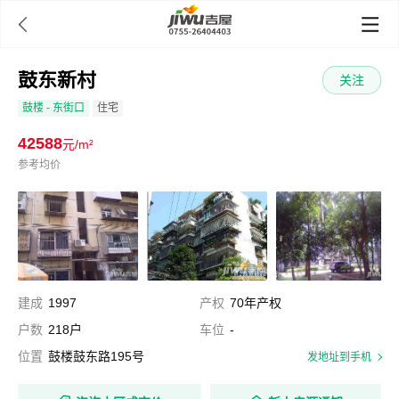

鼓东新村
关注
鼓楼
- 东街口
住宅
42588
元/m²
参考均价
建成
1997
产权
70年产权
户数
218户
车位
-
位置
鼓楼鼓东路195号
发地址到手机