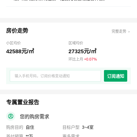
房价走势
完整走势 ﹥
小区均价
区域均价
42588元/㎡
27325元/㎡
环比上月
+0.07%
订阅通知
专属置业报告
您的购房需求
购房目的
自住
目标户型
3~4室
首付预算
**万
更多需求
......