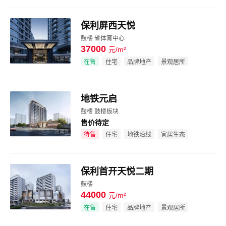
保利屏西天悦
鼓楼 省体育中心
37000
元/m²
效果图
在售
住宅
品牌地产
景观居所
地铁元启
鼓楼 鼓楼板块
售价待定
效果图
待售
住宅
地铁沿线
宜居生态
保利首开天悦二期
鼓楼
44000
元/m²
效果图
在售
住宅
品牌地产
景观居所