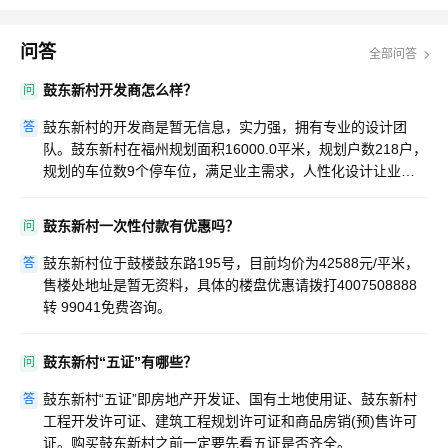
问答
全部问答
鼓东新村开发商怎么样？
问
鼓东新村的开发商是暂无信息，实力强，拥有专业的设计团
答
队。鼓东新村在福州规划面积16000.0平米，规划户数218户，
规划的车位数9个停车位，满足业主需求，人性化设计让业主
生活更便利。
鼓东新村一次性付款有优惠吗？
问
鼓东新村位于鼓楼鼓东路195号，目前均价为42588元/平米，
答
售楼处地址是暂无资料，具体的楼盘优惠请拨打4007508888
转 99041免费咨询。
鼓东新村“五证”有哪些？
问
鼓东新村“五证”即房地产开发证、国有土地使用证、鼓东新村
答
工程开发许可证、建筑工程规划许可证和商品房销(预)售许可
证。购买鼓东新村之前一定要先看五证是否齐全。