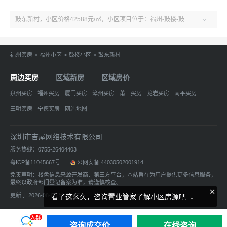
鼓东新村，小区价格42588元/㎡，小区项目位于：福州-鼓楼-鼓楼鼓东路195号。户型2室、了解更多小区房源、房价、户型、绿化率、周边配套、产权、物业、开发商等鼓东新村小区信息，关注吉屋福州鼓东新村！

福州买房
>
福州小区
>
鼓楼小区
>
鼓东新村
周边买房
区域新房
区域房价
泉州买房
福州买房
厦门买房
漳州买房
莆田买房
龙岩买房
南平买房
三明买房
宁德买房
网站地图
深圳市吉屋网络技术有限公司
服务热线：0755-26404403
粤ICP备11045667号
公网安备 44030502001914
免责声明：楼盘信息来源开发商、第三方平台，本站旨在为用户提供更多信息服务，
最终以政府部门登记备案为准，请谨慎核查。
更新于 2026-08-06 11:26:17
看了这么久，咨询置业管家了解小区房源吧 ↓
咨询成交价
在线咨询