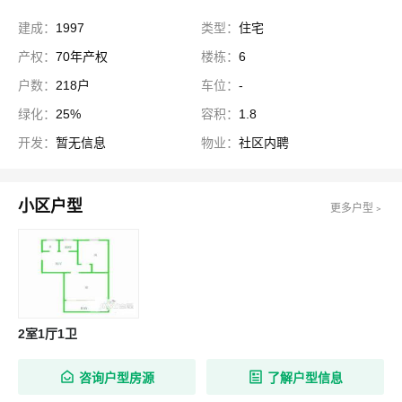
建成：
1997
类型：
住宅
产权：
70年产权
楼栋：
6
户数：
218户
车位：
-
绿化：
25%
容积：
1.8
开发：
暂无信息
物业：
社区内聘
小区户型
更多户型﹥
2室1厅1卫
咨询户型房源
了解户型信息