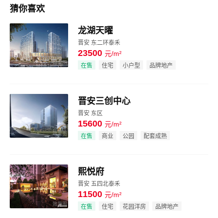
猜你喜欢
龙湖天曜
晋安 东二环泰禾
23500
元/m²
效果图
在售
住宅
小户型
品牌地产
晋安三创中心
晋安 东区
15600
元/m²
效果图
在售
商业
公园
配套成熟
熙悦府
晋安 五四北泰禾
11500
元/m²
效果图
在售
住宅
花园洋房
品牌地产