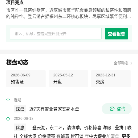
项目亮点
市区唯一低密纯墅区，近享城市繁华配套兼具领域的私密性和圈层
的纯粹性。登云湖占据福州东二环核心板块，尽享区域繁华便利，
到省府直线距离4.4km，距东二环泰禾广场2.4km。不可复制的城
心山水、不可复制的大盘配套规划城心罕见的2500亩山水版图，
查看报告
不曾有不再有。完整保留溪流、湖泊、山丘、湿地等多重地貌。根
据大板块“一带，三组团”规划布局，将公园、公交、教育、康养等
城市超级配套，浓缩进一座2500亩国际理想大城，以“热爱生活，
滋养生命”为核心理念，为福州带来同步世界的领先生活方式。登
云湖公园墅区，未来崭新的超级入口全新地块位于登云湖核心位
楼盘动态
全部动态
置，直面中央公园，便利享受社区中心、学校等大盘配套。在中央
公园的生态基底之上造生活，以“墅区即公园”的核心理念，将95-
2026-06-09
2025-05-12
2023-12-31
145㎡城心洋房、131-300m2湖居院墅，放置在罕见的坡地形态之
预售证
开盘
交房
上，开创存在即是传奇的登云湖公园墅区。
近期
咨询
踩盘
近7天有置业管家实勘本盘
2026-06-18
优惠
登云湖，东二环，清盘季，价格惊喜 洋房 | 叠拼 | 联
排 全线大促 价格漂亮 有诚意 皆可谈 年中大促叠加清盘
更多