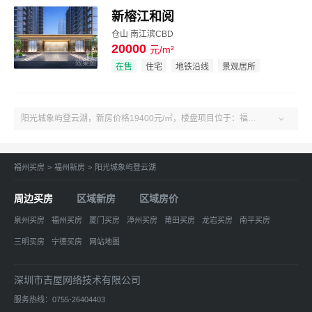
新榕江和阅
仓山 南江滨CBD
20000
元/m²
效果图
在售
住宅
地铁沿线
景观居所
阳光城象屿登云湖，新房价格19400元/㎡，楼盘项目位于：福州-晋安-东二环泰禾-福州晋安区东二环登云路388号。户型3-5室、建面95-245㎡。了解更多楼盘售楼电话、房价、户型、绿化率、周边配套、产权、物业、开发商等阳光城象屿登云湖楼盘信息，关注吉屋福州阳光城象屿登云湖！

福州买房
>
福州新房
>
阳光城象屿登云湖
周边买房
区域新房
区域房价
泉州买房
福州买房
厦门买房
漳州买房
莆田买房
龙岩买房
南平买房
三明买房
宁德买房
网站地图
深圳市吉屋网络技术有限公司
服务热线：0755-26404403