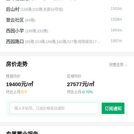
后山村
1503m
(166路;332路;东部34号线)
登云社区
1528m
(64路)
西园小学
1693m
(166路;332路)
西园路口
1907m
(65路;153路;166路;182路;527路;地铁接驳17号
专线;东部34号线;贵安旅游6号专线)
房价走势
完整走势 ﹥
楼盘均价
区域均价
19400元/㎡
27577元/㎡
环比上月
持平
环比上月
-0.70%
订阅通知