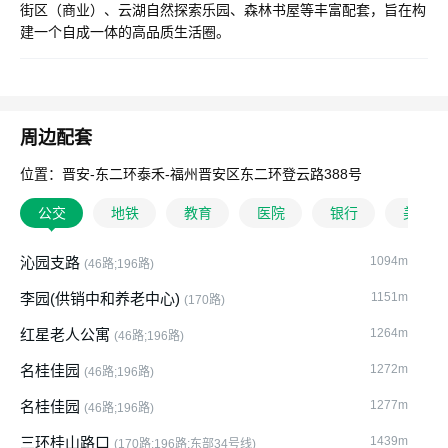
街区（商业）、云湖自然探索乐园、森林书屋等丰富配套，旨在构
建一个自成一体的高品质生活圈。
周边配套
位置：晋安-东二环泰禾-福州晋安区东二环登云路388号
公交
地铁
教育
医院
银行
美食
沁园支路
1094m
(46路;196路)
李园(供销中和养老中心)
1151m
(170路)
红星老人公寓
1264m
(46路;196路)
名桂佳园
1272m
(46路;196路)
名桂佳园
1277m
(46路;196路)
三环桂山路口
1439m
(170路;196路;东部34号线)