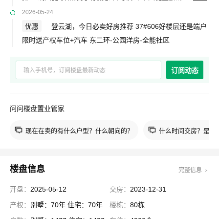
双重buff
2026-05-24
优惠
登云湖，今日必卖好房推荐 37#606好楼层还是端户
限时送产权车位+汽车 东二环-公园洋房-全能社区
订阅动态
问问楼盘置业管家
现在在卖的有什么户型？什么朝向的？
什么时间交房？是现
楼盘信息
完整信息 ﹥
开盘：
2025-05-12
交房：
2023-12-31
产权：
别墅：70年 住宅：70年
楼栋：
80栋