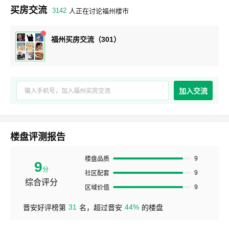
买房交流
3142
人正在讨论福州楼市
福州买房交流（301）
加入交流
楼盘评测报告
9
楼盘品质
9
分
9
社区配套
综合评分
9
区域价值
31
44%
晋安好评榜第
名，超过晋安
的楼盘