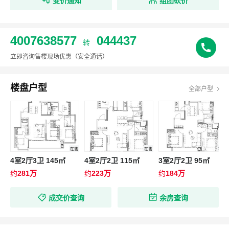
变价通知
组团砍价
4007638577
044437
转
立即咨询售楼现场优惠
（安全通话）
楼盘户型
全部户型
在售
在售
在售
4室2厅3卫 145㎡
4室2厅2卫 115㎡
3室2厅2卫 95㎡
约
281万
约
223万
约
184万
成交价查询
余房查询