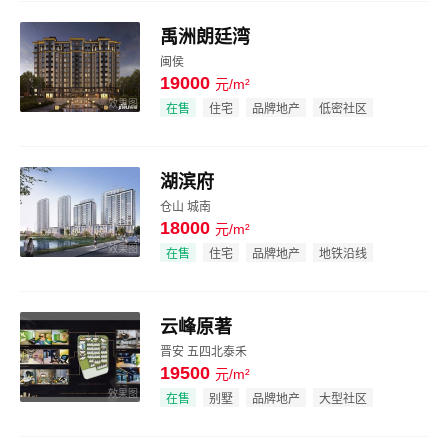
禹洲朗廷湾
闽侯
19000
元/m²
效果图
在售
住宅
品牌地产
低密社区
湖滨府
仓山 城南
18000
元/m²
效果图
在售
住宅
品牌地产
地铁沿线
云峰原著
晋安 五四北泰禾
19500
元/m²
效果图
在售
别墅
品牌地产
大型社区