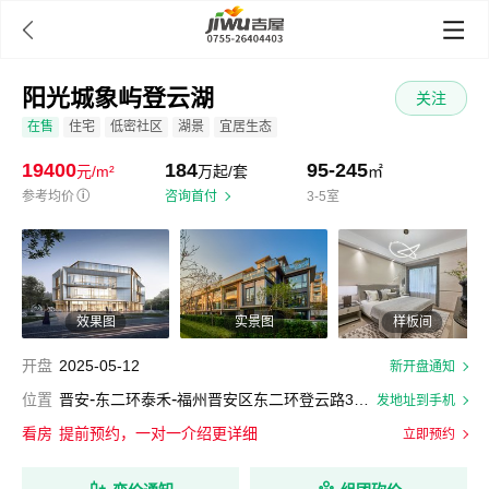

阳光城象屿登云湖
关注
在售
住宅
低密社区
湖景
宜居生态
19400
184
95-245
元/m²
万起/套
㎡
参考均价
ⓘ
咨询首付
3-5室
效果图
实景图
样板间
开盘
2025-05-12
新开盘通知
-
-
位置
晋安
东二环泰禾
福州晋安区东二环登云路388号
发地址到手机
看房
提前预约，一对一介绍更详细
立即预约