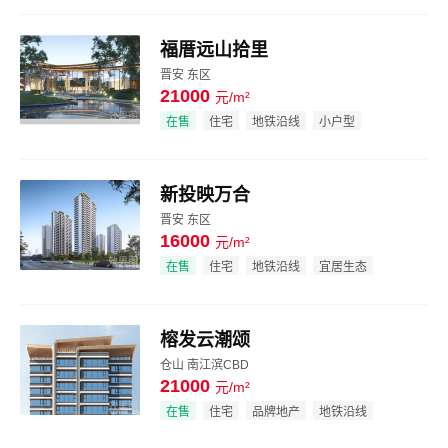
福厝远山拾里
晋安 东区
21000
元/m²
效果图
在售
住宅
地铁沿线
小户型
新投映万合
晋安 东区
16000
元/m²
效果图
在售
住宅
地铁沿线
宜居生态
榕发云潮颂
仓山 南江滨CBD
21000
元/m²
效果图
在售
住宅
品牌地产
地铁沿线