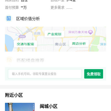
购房目的
自住
目标户型
3~4室
首付预算
**万
更多需求
......
区域价值分析
免费领取
附近小区
闽城小区