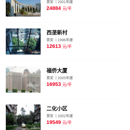
晋安 丨2001年建
24884
元/平
图片
西垄新村
晋安 丨1996年建
12613
元/平
图片
福侨大厦
晋安 丨2005年建
16953
元/平
图片
二化小区
晋安 丨2002年建
19549
元/平
图片