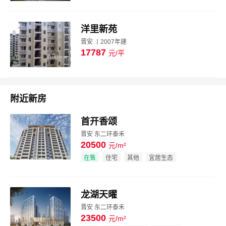
洋里新苑
晋安 丨2007年建
17787
元/平
图片
附近新房
首开香颂
晋安 东二环泰禾
20500
元/m²
效果图
在售
住宅
其他
宜居生态
龙湖天曜
晋安 东二环泰禾
23500
元/m²