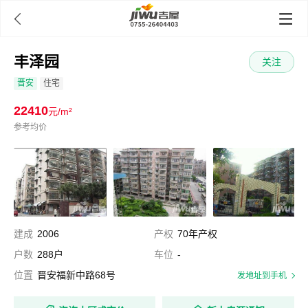

丰泽园
关注
晋安
住宅
22410
元/m²
参考均价
建成
2006
产权
70年产权
户数
288户
车位
-
位置
晋安福新中路68号
发地址到手机