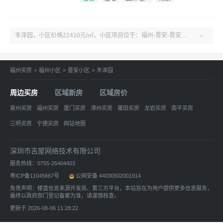
丰泽园，小区价格22410元/㎡，小区项目位于：福州-晋安-晋安福新中路68号。户型2室、建面80㎡。了解更多小区房源、房价、户型、绿化率、周边配套、产权、物业、开发商等丰泽园小区信息，关注吉屋福州丰泽园！

福州买房
>
福州小区
>
晋安小区
>
丰泽园
周边买房
区域新房
区域房价
泉州买房
福州买房
厦门买房
漳州买房
莆田买房
龙岩买房
南平买房
三明买房
宁德买房
网站地图
深圳市吉屋网络技术有限公司
服务热线：0755-26404403
粤ICP备11045667号
公网安备 44030502001914
免责声明：楼盘信息来源开发商、第三方平台，本站旨在为用户提供更多信息服务，
最终以政府部门登记备案为准，请谨慎核查。
更新于 2026-08-06 11:28:22