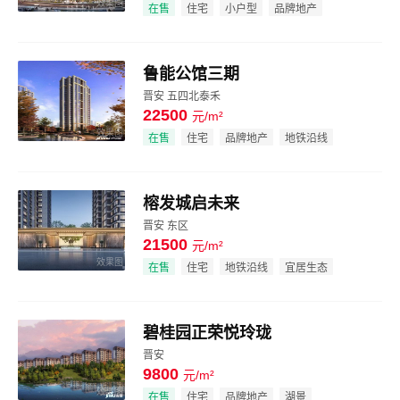
效果图
在售
住宅
小户型
品牌地产
鲁能公馆三期
晋安 五四北泰禾
22500
元/m²
效果图
在售
住宅
品牌地产
地铁沿线
榕发城启未来
晋安 东区
21500
元/m²
效果图
在售
住宅
地铁沿线
宜居生态
碧桂园正荣悦玲珑
晋安
9800
元/m²
效果图
在售
住宅
品牌地产
湖景