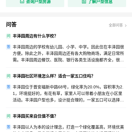
咨询户型房源
了解户型信息
问答
全部问答
丰泽园周边有什么学校？
问
丰泽园周边的学校有幼儿园、小学、中学。因此住在丰泽园很
答
方便。除此之外，丰泽园周边还有各大购物商场，满足日常所
需。丰泽园周边餐饮、医院、银行各类生活设施都齐全，很适
宜居住。
丰泽园社区环境怎么样？适合一家五口住吗？
问
丰泽园位于晋安福新中路68号，绿化率为20.0%，容积率为2.
答
1，环境挺好的，有花有草，家里人可以带着小朋友在小区里
活动。丰泽园户型也多，设计挺合理的，一家五口可以选择大
点的户型。
丰泽园买来自住值不值？
问
丰泽园以人为本的设计理念，打造一个绿化覆盖高，环境优美
答