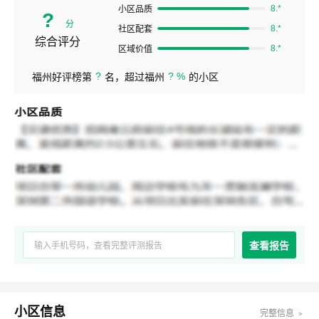
8.*
小区品质
?
分
8.*
社区配套
综合评分
8.*
区域价值
?
? %
福州好评榜第
名，超过福州
的小区
查看报告
小区信息
完整信息 ﹥