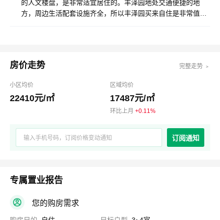
的人文楼盘，是非常适宜居住的。丰泽园地处交通便捷的地
方，周边生活配套设施齐全，所以丰泽园买来自住是非常值得
的。并且丰泽园环境好，位置佳，升值的空间也很大。
房价走势
完整走势 ﹥
小区均价
区域均价
22410元/㎡
17487元/㎡
环比上月
+0.11%
订阅通知
专属置业报告
您的购房需求